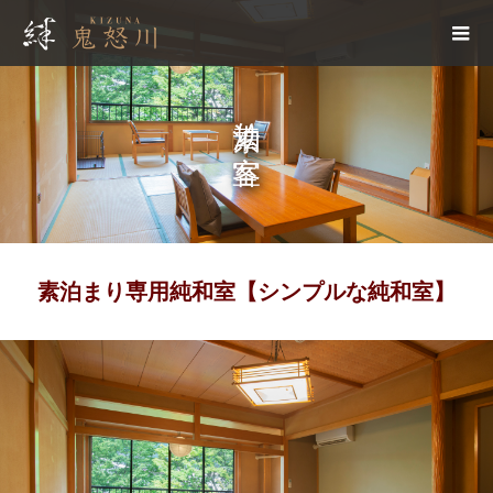
素泊り客室
素泊まり専用純和室【シンプルな純和室】