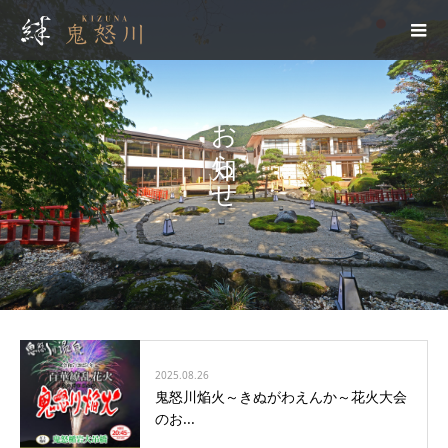
お知らせ
2025.08.26
鬼怒川焔火～きぬがわえんか～花火大会
のお...